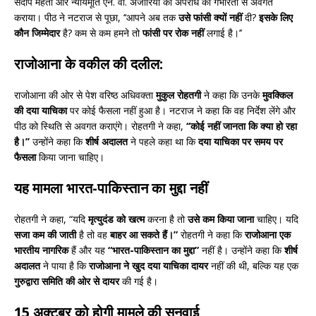
संदीप मेहता और न्यायमूर्ति एन. वी. अंजारिया को अपराध की गंभीरता से अवगत
कराया। पीठ ने नटराज से पूछा, ‘‘आपने अब तक
उसे फांसी क्यों नहीं
दी?
इसके लिए
कौन जिम्मेदार
है? कम से कम हमने तो
फांसी पर रोक नहीं
लगाई है।’’
राजोआना के वकील की दलील
:
राजोआना की ओर से पेश वरिष्ठ अधिवक्ता
मुकुल रोहतगी
ने कहा कि उनके
मुवक्किल
की दया याचिका
पर कोई फैसला नहीं हुआ है। नटराज ने कहा कि वह निर्देश लेंगे और
पीठ को स्थिति से अवगत कराएंगे। रोहतगी ने कहा,
‘‘कोई नहीं जानता कि क्या हो रहा
है।’’
उन्होंने कहा कि
शीर्ष अदालत
ने पहले कहा था कि
दया याचिका पर समय पर
फैसला
किया जाना चाहिए।
यह मामला
भारत-पाकिस्तान का मुद्दा
नहीं
रोहतगी ने कहा, “यदि
मृत्युदंड को खत्म
करना है तो
उसे कम किया जाना
चाहिए। यदि
सजा कम की जाती
है तो वह
बाहर आ सकते हैं।”
रोहतगी ने कहा कि
राजोआना एक
भारतीय नागरिक
हैं और यह
“भारत-पाकिस्तान का मुद्दा”
नहीं है। उन्होंने कहा कि
शीर्ष
अदालत
ने पाया है कि
राजोआना ने खुद दया याचिका दायर
नहीं की थी, बल्कि यह एक
गुरुद्वारा समिति की ओर से दायर
की गई है।
15 अक्टूबर को होगी मामले की सुनवाई