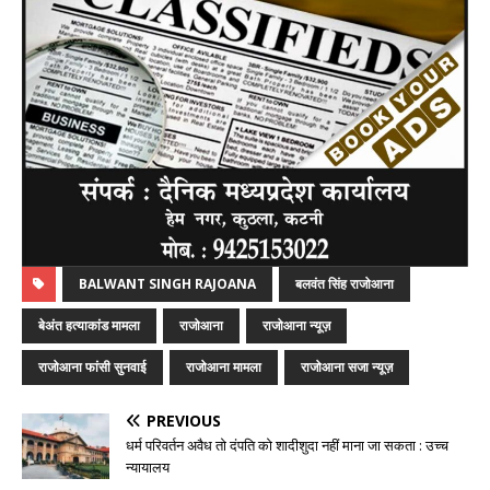
BALWANT SINGH RAJOANA
बलवंत सिंह राजोआना
बेअंत हत्याकांड मामला
राजोआना
राजोआना न्यूज़
राजोआना फांसी सुनवाई
राजोआना मामला
राजोआना सजा न्यूज़
PREVIOUS
धर्म परिवर्तन अवैध तो दंपति को शादीशुदा नहीं माना जा सकता : उच्च
न्यायालय