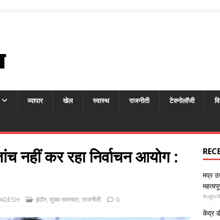
व्यापार
खेल
स्वास्थ
राजनीती
टेक्नोलॉजी
वि
 जांच नहीं कर रहा निर्वाचन आयोग :
REC
मप्र उच
महत्वपू
August
RADESH
इंदौर
,
मुख्य समाचार
,
राजनीती
0
केंद्र