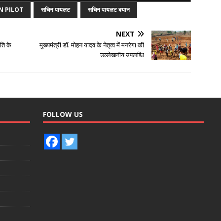
N PILOT
सचिन पायलट
सचिन पायलट बयान
NEXT
पति के
मुख्यमंत्री डॉ. मोहन यादव के नेतृत्व में मनरेगा की
उल्लेखनीय उपलब्धि
FOLLOW US