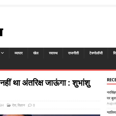
व्यापार
खेल
स्वास्थ
राजनीती
टेक्नोलॉजी
वि
नहीं था अंतरिक्ष जाऊंगा : शुभांशु
REC
नरसिंहप
पर बुल
August
SH
देश
,
विज्ञान
0
ग्वालिय