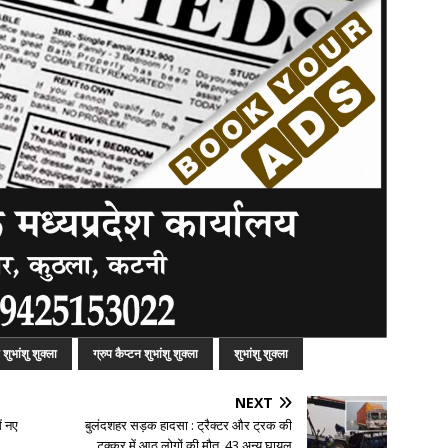
 शुभांशु शुक्ला
ग्रुप कैप्टन शुभांशु शुक्ला
शुभांशु शुक्ला
NEXT
ं नए
बुलंदशहर सड़क हादसा : ट्रैक्टर और ट्रक की
टक्कर में आठ लोगों की मौत, 43 अन्य घायल