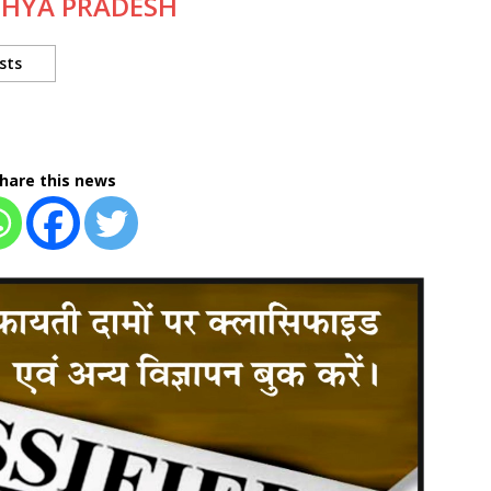
DHYA PRADESH
sts
hare this news