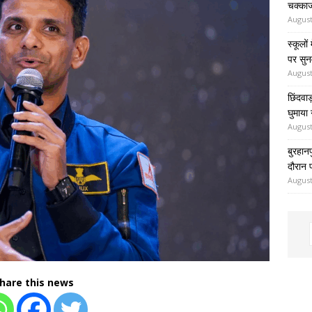
चक्का
August
स्कूलों
पर सुन
August
छिंदवाड
घुमाया
August
बुरहान
दौरान 
August
hare this news