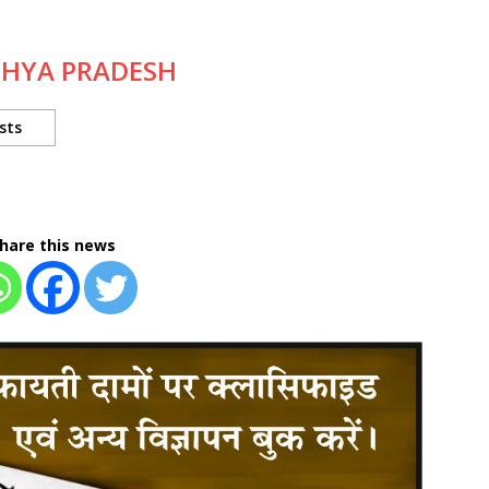
DHYA PRADESH
sts
hare this news