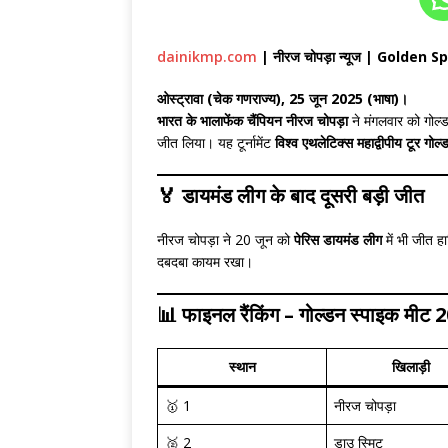
dainikmp.com
| नीरज चोपड़ा न्यूज | Golden
ओस्ट्रावा (चेक गणराज्य), 25 जून 2025 (भाषा)।
भारत के भालाफेंक चैंपियन नीरज चोपड़ा
ने मंगलवार को गोल्ड
जीत लिया। यह टूर्नामेंट
विश्व एथलेटिक्स महाद्वीपीय टूर गोल
🏅 डायमंड लीग के बाद दूसरी बड़ी जीत
नीरज चोपड़ा ने 20 जून को
पेरिस डायमंड लीग
में भी जीत ह
दबदबा कायम रखा।
📊 फाइनल रैंकिंग – गोल्डन स्पाइक मीट 
स्थान
खिलाड़ी
🥇 1
नीरज चोपड़ा
🥈 2
डाउ स्मिट