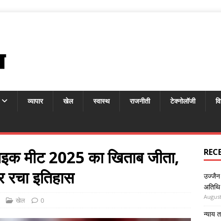
व्यापार
खेल
स्वास्थ
राजनीती
टेक्नोलॉजी
वि
्पाइक मीट 2025 का खिताब जीता,
REC
र रचा इतिहास
उज्जैन 
अतिथि 
August
खेल
0
न्याय 