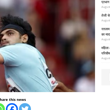
प्रधान 
August
तेजी से
August
रतलाम 
का माद
August
महिला 
परिसीमन
August
hare this news